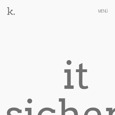
MENÜ
it
sicher