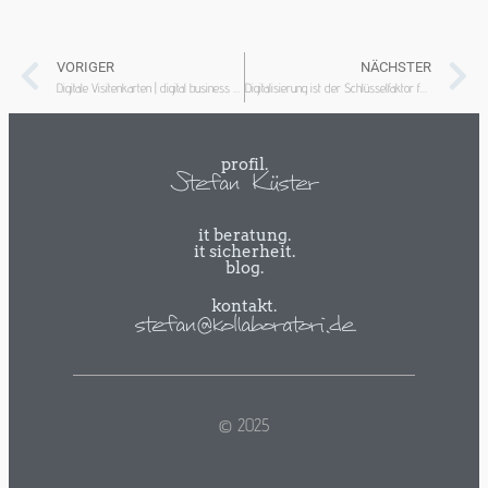
VORIGER
NÄCHSTER
Digitale Visitenkarten | digital business card
Digitalisierung ist der Schlüsselfaktor für die Zukunft unserer Arbeit
profil.
Stefan Küster
it beratung.
it sicherheit.
blog.
kontakt.
stefan@kollaboratori.de
© 2025